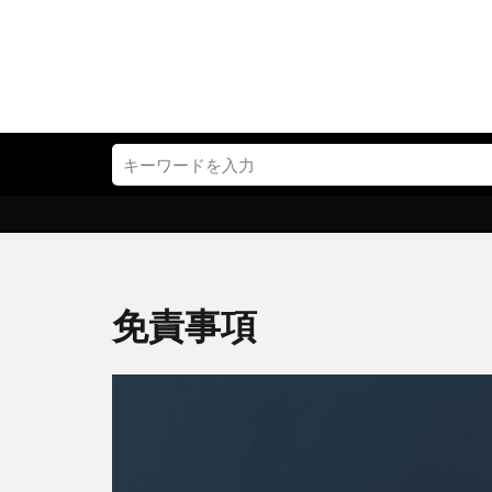
タグ
30代
Amaz
クラウド
年収
引っ
相場
車の
免責事項