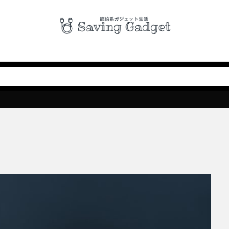
on
Google
Googleフォト
MNP
SIMロック解除
ダイレクト保険
ネットで見積もり
ホラー
保険
写真
越し
手数料無料
格安
機種変更時に役立つアプリ
無料
ガジ
売却
車検
検索